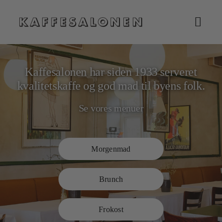
Skip
to
content
Toggl
Navig
Kaffesalonen har siden 1933 serveret
kvalitetskaffe og god mad til byens folk.
Se vores menuer
Morgenmad
Brunch
Frokost