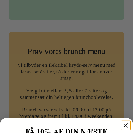
Prøv vores brunch menu
Vi tilbyder en fleksibel kryds-selv menu med
lækre småretter, så der er noget for enhver
smag.
Vælg frit mellem 3, 5 eller 7 retter og
sammensæt din helt egen brunchoplevelse.
Brunch serveres fra kl. 09.00 til 13.00 på
hverdage og frem til kl. 14.00 i weekenden.
FÅ 10% AF DIN NÆSTE